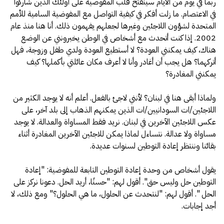
ربما في يوم من الأيام سينفتح قلب المفوضية على أولئك الذين شاركوا
في الاعتصام. ما زلت أفكر في كيفية التواصل مع المفوضية السامية للأمم
المتحدة لشؤون اللاجئين وغيرها لجعلهم يفهمون ذلك. أنا هنا منذ عام
2002. إذا كنت أتحدث مع أشخاص في الوطن يخبرونني عن الوضع
هناك، كيف يمكنني العودة؟ لا أستطيع العودة ولدي طفل وزوجة، فهل
أتركهما؟ هل يجب أن أغادر وأنا لا أعرف مكان عائلتي بأكملها؟ كيف
يمكنني المغادرة؟
ولماذا أبقى هنا في لبنان؟ لأنني لاجئ بالفعل. أعلم أنه لا يوجد الكثير من
اللاجئين/ات السودانيين/ات الذين يمكنهم الذهاب إلى بلد آخر، على
عكس اللاجئين الآخرين في لبنان. نريد فقط المساواة والعدالة. لا يوجد
مساواة ولا عدالة. نتساءل لماذا يمكن للاجئين الآخرين المغادرة أثناء
بقائنا وننتظر إعادة التوطين لسنوات عديدة.
يقول أشخاص من وحدة إعادة التوطين التابعة للمفوضية: "إعادة
التوطين حل وليس حق". أقول لهم: "حسنًا، أريد الحل. دعونا نركز على
الحل ". أقول لهم: "لنتحدث عن الحلول، ما هي الحلول؟" ومع ذلك، لا
أجد إجابات.