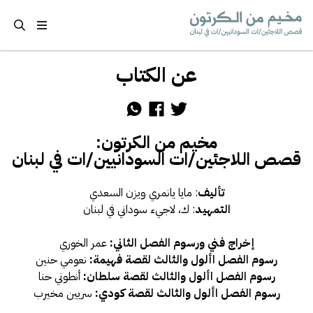
تجاوز إلى المحتوى الرئيسي
قصص اللاجئين/ات السودانيين/ات في لبنان
عن الكتاب
Main Content
Share via WhatsApp
Share via Facebook
Share via Twitter
مخيم من الكرتون:
قصص اللاجئين/ات السودانيين/ات في لبنان
تأليف
: مايا يانمري ويزن السعدي
التمهيد
: ك، لاجيء سوداني في لبنان
إخراج فني ورسوم الفصل الثاني:
عمر الخوري
رسوم الفصل األول والثالث لقصة فهيمة:
نعومي حنين
رسوم الفصل األول والثالث لقصة سلطان:
أنطوني حنا
رسوم الفصل األول والثالث لقصة كودي:
سريين مخيرب