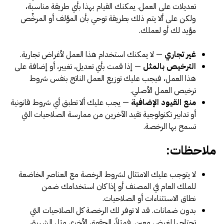
تعديلات على العمل. يمكنك القيام بهذا بأي طريقة مناسبة،
ولكن على ألا يتم ذلك بطريقة توحي بأن المؤلف أو المرخِّص
مؤيد لك أو لعملك.
غير تجاري
— لا يمكنك استخدام هذا العمل لأغراض تجارية.
الترخيص بالمثل
— إذا قمت بأي تعديل، تغيير، أو إضافة على
هذا العمل، فيجب عليك توزيع العمل الناتج بنفس شروط
ترخيص العمل الأصلي.
منع القيود الإضافية
— يجب عليك ألا تطبق أي شروط قانونية
أو تدابير تكنولوجية تقيد الآخرين من ممارسة الصلاحيات التي
تسمح بها الرخصة.
ملاحظات:
لا يتوجب عليك الامتثال لشروط الرخصة مع العناصر الخاضعة
للملك العام في المصنف أو إذا كان استخدامك ضمن
نطاق الاستثناءات أو الصلاحيات.
بدون ضمانات. قد لا توفر لك الرخصة كل الصلاحيات التي
تحتاجها لغرض معين. فمثلاً، الحقوق الأخرى مثل الشهرة،