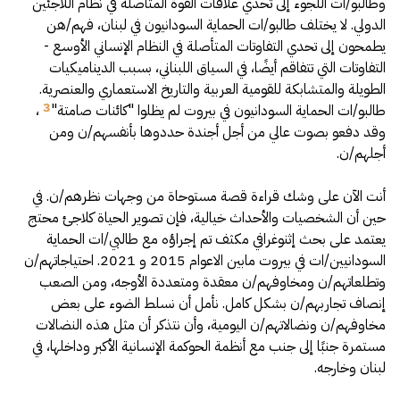
وطالبو/ات اللجوء إلى تحدي علاقات القوة المتأصلة في نظام اللاجئين
الدولي. لا يختلف طالبو/ات الحماية السودانيون في لبنان، فهم/هن
يطمحون إلى تحدي التفاوتات المتأصلة في النظام الإنساني الأوسع -
التفاوتات التي تتفاقم أيضًا، في السياق اللبناني، بسبب الديناميكيات
الطويلة والمتشابكة للقومية العربية والتاريخ الاستعماري والعنصرية.
3
طالبو/ات الحماية السودانيون في بيروت لم يظلوا "كائنات صامتة"
،
وقد دفعو بصوت عالي من أجل أجندة حددوها بأنفسهم/ن ومن
أجلهم/ن.
أنت الآن على وشك قراءة قصة مستوحاة من وجهات نظرهم/ن. في
حين أن الشخصيات والأحداث خيالية، فإن تصوير الحياة كلاجئ محتج
يعتمد على بحث إثنوغرافي مكثف تم إجراؤه مع طالبي/ات الحماية
السودانيين/ات في بيروت مابين الاعوام 2015 و 2021. احتياجاتهم/ن
وتطلعاتهم/ن ومخاوفهم/ن معقدة ومتعددة الأوجه، ومن الصعب
إنصاف تجاربهم/ن بشكل كامل. نأمل أن نسلط الضوء على بعض
مخاوفهم/ن ونضالاتهم/ن اليومية، وأن نتذكر أن مثل هذه النضالات
مستمرة جنبًا إلى جنب مع أنظمة الحوكمة الإنسانية الأكبر وداخلها، في
لبنان وخارجه.