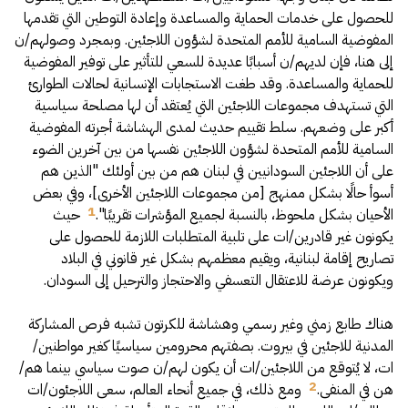
للحصول على خدمات الحماية والمساعدة وإعادة التوطين التي تقدمها
المفوضية السامية للأمم المتحدة لشؤون اللاجئين. وبمجرد وصولهم/ن
إلى هنا، فإن لديهم/ن أسبابًا عديدة للسعي للتأثير على توفير المفوضية
للحماية والمساعدة. وقد طغت الاستجابات الإنسانية لحالات الطوارئ
التي تستهدف مجموعات اللاجئين التي يُعتقد أن لها مصلحة سياسية
أكبر على وضعهم. سلط تقييم حديث لمدى الهشاشة أجرته المفوضية
السامية للأمم المتحدة لشؤون اللاجئين نفسها من بين آخرين الضوء
على أن اللاجئين السودانيين في لبنان هم من بين أولئك "الذين هم
أسوأ حالًا بشكل ممنهج [من مجموعات اللاجئين الأخرى]، وفي بعض
1
الأحيان بشكل ملحوظ، بالنسبة لجميع المؤشرات تقريبًا".
حيث
يكونون غير قادرين/ات على تلبية المتطلبات اللازمة للحصول على
تصاريح إقامة لبنانية، ويقيم معظمهم بشكل غير قانوني في البلاد
ويكونون عرضة للاعتقال التعسفي والاحتجاز والترحيل إلى السودان.
هناك طابع زمني وغير رسمي وهشاشة للكرتون تشبه فرص المشاركة
المدنية للاجئين في بيروت. بصفتهم محرومين سياسيًا كغير مواطنين/
ات، لا يُتوقع من اللاجئين/ات أن يكون لهم/ن صوت سياسي بينما هم/
2
هن في المنفى.
ومع ذلك، في جميع أنحاء العالم، سعى اللاجئون/ات