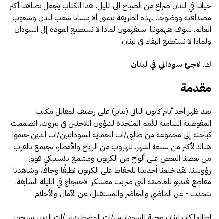
حياتنا في لبنان صراع من الصباح الى الليل. هذا الكتاب يجعل نصالاتنا أكثر
مصداقية ووضوحا. بهذه الطريقة نتمنى ألا ينسانا شعب لبنان وشعوب
العالم. سوف يفهموننا. سيفهمون لماذا لا نستطيع العودة إلى السودان
ولماذا لا نستطيع البقاء في لبنان.
ك. لاجئ سوداني في لبنان
مقدمة
بعد ظهر أحد أيام كانون الثاني (يناير) على رصيف لمقابل مكتب
المفوضية السامية للأمم المتحدة لشؤون اللاجئين في بيروت، انضممت
كباحثة إلى مجموعة من طالبي/ات الحماية السودانيين/ات الذين خيموا
هناك لأكثر من سبعة أشهر. للهروب من الرياح والأمطار، نجتمع بالقرب
من بعضنا البعض على ألواح من الكرتون ومشمع بلاستيكي فوق
رؤوسنا. لقد خلعنا أحذيتنا للحفاظ على الكرتون نظيفًا وجافًا، وشاهدنا
مقاطع فيديو للعاصفة التي ضربت معسكر الاحتجاج في الليلة السابقة.
نتحدث - عن الماضي والحاضر والمستقبل، عن الآمال والأحلام.
لطالما كان لبنان وجهة للسودانيين/ات المضطهدين/ات الذين يسعون