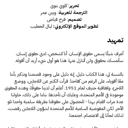
تحرير
: كلوي بنوى
الترجمة للعربية
: ويين عمر
تصميم
: فرح فياض
تطوير الموقع الإلكتروني:
ليال الخطيب
تمهيد
أعرف شيئًا يسمى حقوق الإنسان. أنا كشخص، لدي حقوق إنسان.
سأتمسك بحقوقي ولن أتنازل عنها. هذا هو أول شيء أريد أن أقوله.
بالنسبة لي، هذا الكتاب دليل. إنه دليل على وجود قصصنا وتذكير بأننا
معًا أقوياء، على الرغم من كفاحنا. قرأت الكثير عن اللاجئين، ووضع
اللاجئ، واتفاقية جنيف لعام 1951. أعلم أن لدينا حقوقًا، وهذه الحقوق
موجودة في الأمم المتحدة، وعليك أن تأخذها. بناءا على ذلك، حاولنا
عدة مرات القيام بهذا - للحصول على حقوقنا بطريقة سلمية واحدا تلو
الأخر. لكن المفوضية السامية للأمم المتحدة لشؤون اللاجئين رفضت،
لذلك لجأنا إلى الاعتصام. اجتمعنا.